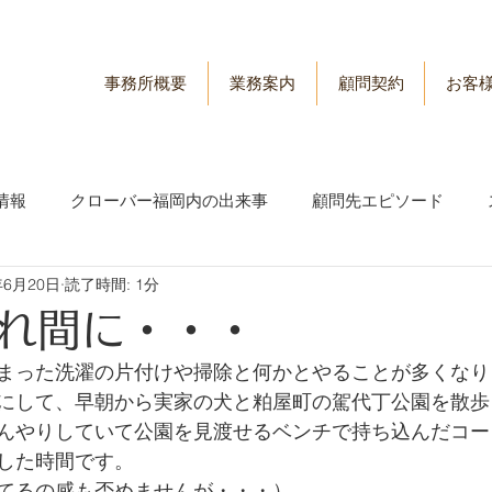
事務所概要
業務案内
顧問契約
お客
情報
クローバー福岡内の出来事
顧問先エピソード
年6月20日
読了時間: 1分
情報
労務管理情報
れ間に・・・
まった洗濯の片付けや掃除と何かとやることが多くなり
にして、早朝から実家の犬と粕屋町の駕代丁公園を散歩
んやりしていて公園を見渡せるベンチで持ち込んだコー
した時間です。
てるの感も否めませんが・・・）