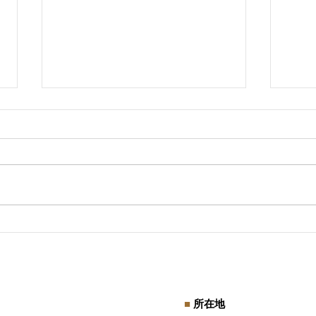
社会保険適用促進手当と保険
【閑
料調整制度とは？
旬を
■
所在地