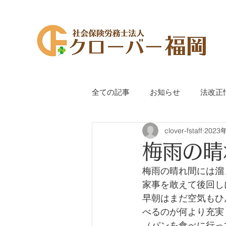
全ての記事
お知らせ
法改正
clover-fstaff
2023
代表萩尾のつぶやき
手続き
梅雨の晴
梅雨の晴れ間には溜
家事を敢えて後回し
早朝はまだ空気もひ
べるのが何より充実
（パンを食べに行っ