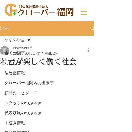
記事
全ての記事
clover-fstaff
全ての記事
2024年6月5日
読了時間: 2分
若者が楽しく働く社会
お知らせ
法改正情報
クローバー福岡内の出来事
顧問先エピソード
スタッフのつぶやき
代表萩尾のつぶやき
手続き情報