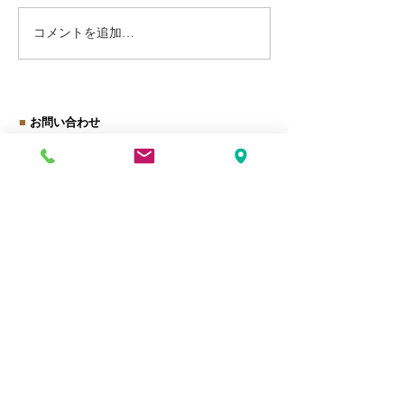
コメントを追加…
社会保険適用促進手当と
【閑話休題】ふ
保険料調整制度とは？
税で旬を楽しむ
■
お問い合わせ
お名前
ご連絡先（メールorお電話番号）
お問い合わせ内容