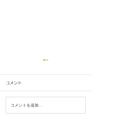
コメント
コメントを追加…
社会保険適用促進手当と
【閑話休題】ふ
保険料調整制度とは？
税で旬を楽しむ