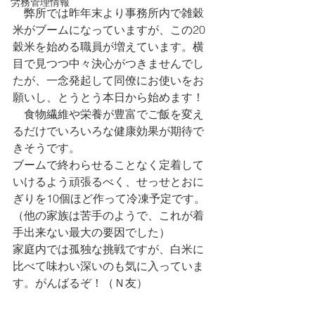
労務管理情報
　弊所では昨年末より事務所内で雑穀
米がブームになっていますが、この20
穀米を始める職員が増えています。横
目で見つつ中々決心がつきませんでし
たが、一念発起して同僚にお使いをお
願いし、とうとう本日から始めます！
　食物繊維や栄養が豊富でご飯を変え
るだけでいろいろな健康効果が期待で
きそうです。
ブームで終わらせることなく定着して
いけるよう頑張るべく、せっせとおに
ぎりを10個ほど作って冷凍予定です。
（他の家族は苦手のようで、これが着
手出来ない最大の要因でした）
家庭内では孤独な挑戦ですが、白米に
比べて味わい深いのも気に入っていま
す。がんばるぞ！（Ｎ友）