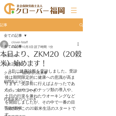
記事
全ての記事
clover-fstaff
全ての記事
2023年10月3日
読了時間: 1分
本日より、ZKM20（20穀
お知らせ
米）始めます！
法改正情報
　9月に健康診断を受診しました。受診
クローバー福岡内の出来事
後は期間限定的に健康への意識が高ま
顧問先エピソード
ります。受診前に行えばよかったであ
ろう、おやつへのナッツ類の導入や、
スタッフのつぶやき
土日の行楽を兼ねたウオーキングなど
代表萩尾のつぶやき
を開始しましたが、その中で一番の目
手続き情報
玉政策がこの20穀米生活のスタートで
す。