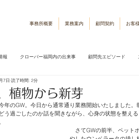
事務所概要
業務案内
顧問契約
お客
情報
クローバー福岡内の出来事
顧問先エピソード
5月7日
読了時間: 2分
情報
労務管理情報
、植物から新芽
今年のGW。今日から通常通り業務開始いたしました。
どう過ごしたのか話を聞きながら、心身の状態を整える
。
　さてGWの前半、ペット
やしたウンベラータの挿し