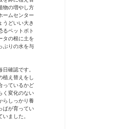
植物の増やし方
ホームセンター
ょうどいい大き
恐るペットボト
ータの根に土を
っぷりの水を与
毎日確認です。
の植え替えをし
合っているかど
らく変化のない
からしっかり養
っぱが育ってい
ていました。