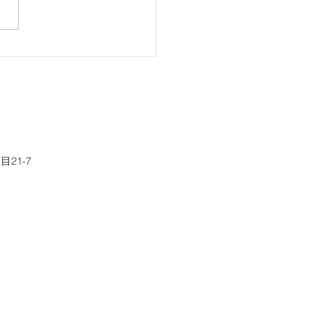
『ファーストボイス』に
こと
21-7