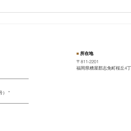
受けてみませんか？経営労務
映画
診断
思う
■
所在地
〒811-2201
福岡県糟屋郡志免町桜丘4丁目
号）