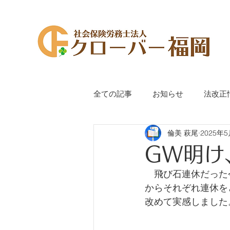
全ての記事
お知らせ
法改正
倫美 萩尾
2025年
代表萩尾のつぶやき
手続き
GW明け
　飛び石連休だった
からそれぞれ連休を
改めて実感しました