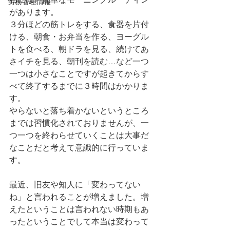
労務管理情報
があります。
３分ほどの筋トレをする、食器を片付
ける、朝食・お弁当を作る、ヨーグル
トを食べる、朝ドラを見る、続けてあ
さイチを見る、朝刊を読む…など一つ
一つは小さなことですが起きてからす
べて終了するまでに３時間はかかりま
す。
やらないと落ち着かないというところ
までは習慣化されておりませんが、一
つ一つを終わらせていくことは大事だ
なことだと考えて意識的に行っていま
す。
最近、旧友や知人に「変わってない
ね」と言われることが増えました。増
えたということは言われない時期もあ
ったということでして本当は変わって