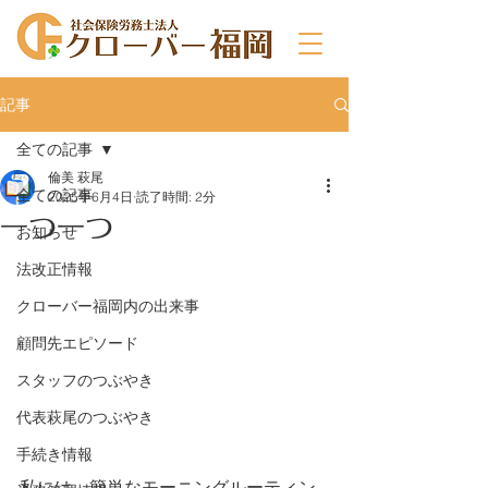
記事
全ての記事
倫美 萩尾
全ての記事
2025年6月4日
読了時間: 2分
一つ一つ
お知らせ
法改正情報
クローバー福岡内の出来事
顧問先エピソード
スタッフのつぶやき
代表萩尾のつぶやき
手続き情報
私には、簡単なモーニングルーティン