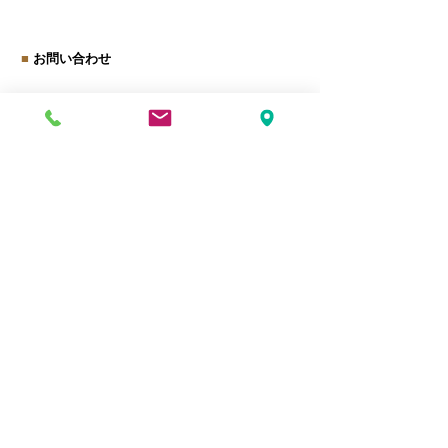
労務診断
ス』に思うこと
■
お問い合わせ
お名前
ご連絡先（メールorお電話番号）
お問い合わせ内容
送信