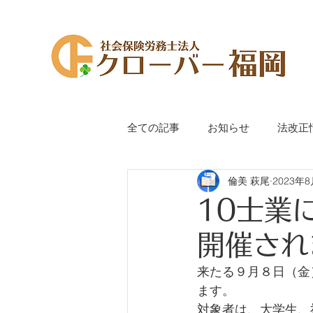
全ての記事
お知らせ
法改正
倫美 萩尾
2023年
代表萩尾のつぶやき
手続き
10士業
開催され
来たる９月８日（金
ます。
対象者は、大学生、