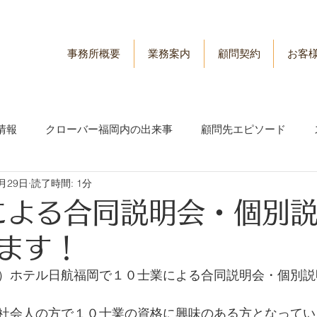
事務所概要
業務案内
顧問契約
お客
情報
クローバー福岡内の出来事
顧問先エピソード
8月29日
読了時間: 1分
情報
労務管理情報
による合同説明会・個別
ます！
）ホテル日航福岡で１０士業による合同説明会・個別説
社会人の方で１０士業の資格に興味のある方となってい