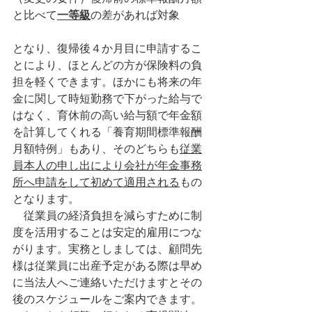
と比べて
一等級
の差があれば対象
となり、復帰後４か月目に申請するこ
とにより、ほとんどの方が保険料の負
担を軽くできます。ほかにも将来の年
金に関して時短勤務で下がった給与で
はなく、育休前の高い給与額で年金額
を計算してくれる「養育期間標準報酬
月額特例」もあり、そのどちらも
従業
員本人の申し出により会社が年金事務
所へ申請をして初めて適用される
もの
となります。
　従業員の経済負担を減らすために制
度を活用することは安定的雇用につな
がります。実務としましては、顧問先
様は従業員に出産予定がある際は早め
に当法人へご連絡いただけますとその
後のスケジュールをご案内できます。