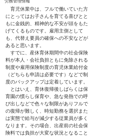
労務管理情報
　育児休業中は、フルで働いていた方
にとってはお子さんを育てる喜びとと
もに金銭的、精神的な不安が頭をもた
げてくるものです。雇用主側として
も、代替え要員の確保への不安などが
あると思います。
　すでに、産休育休期間中の社会保険
料が本人・会社負担ともに免除される
制度や雇用保険制度の育児休業給付金
（どちらも申請は必要です）などで制
度のバックアップは定着しています。
　とはいえ、育休復帰後しばらくは保
育園の慣らし保育や、急な発熱での呼
び出しなどで色々な制限がありフルで
の復帰が難しく、時短勤務を選択また
は実態で給与が減少する従業員が多く
なります。その場合、出産前の社会保
険料では負担が大変な状況となること