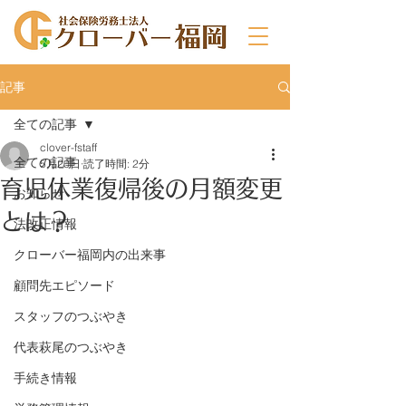
記事
全ての記事
clover-fstaff
全ての記事
5月20日
読了時間: 2分
育児休業復帰後の月額変更
お知らせ
とは？
法改正情報
クローバー福岡内の出来事
顧問先エピソード
スタッフのつぶやき
代表萩尾のつぶやき
手続き情報