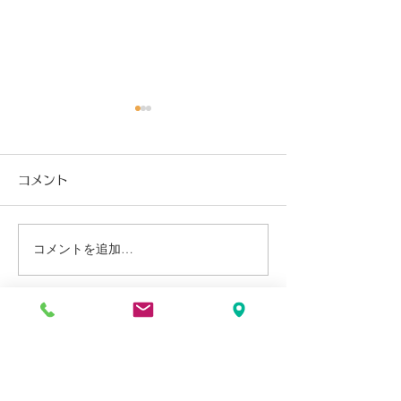
コメント
コメントを追加…
18歳未満を使用するとき
社会保険適用促
に気を付けたいこと
保険料調整制度
■
お問い合わせ
お名前