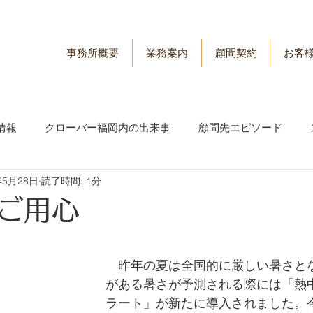
事務所概要
業務案内
顧問契約
お客
情報
クローバー福岡内の出来事
顧問先エピソード
年5月28日
読了時間: 1分
情報
労務管理情報
ご用心
　昨年の夏は全国的に厳しい暑さと
がある暑さが予測される際には「熱
ラート」が新たに導入されました。