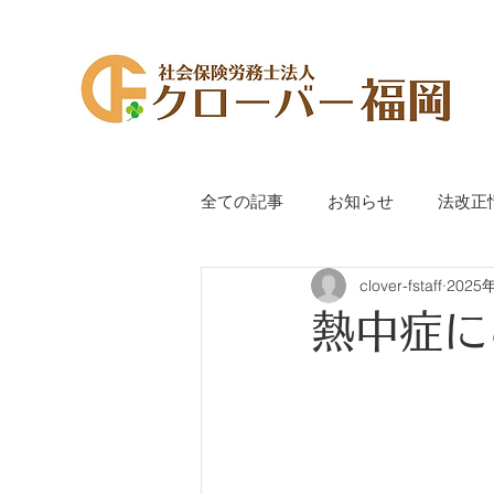
全ての記事
お知らせ
法改正
clover-fstaff
2025
代表萩尾のつぶやき
手続き
熱中症に