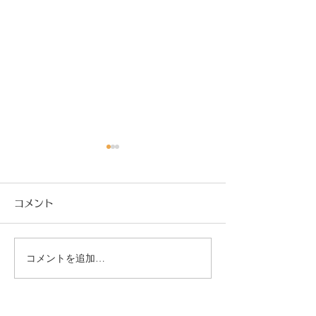
コメント
コメントを追加…
社会保険適用促進手当と
【閑話休題】ふ
保険料調整制度とは？
税で旬を楽しむ