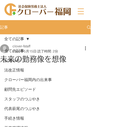
記事
全ての記事
clover-fstaff
全ての記事
2024年5月15日
読了時間: 2分
未来の勤務像を想像
お知らせ
法改正情報
クローバー福岡内の出来事
顧問先エピソード
スタッフのつぶやき
代表萩尾のつぶやき
手続き情報