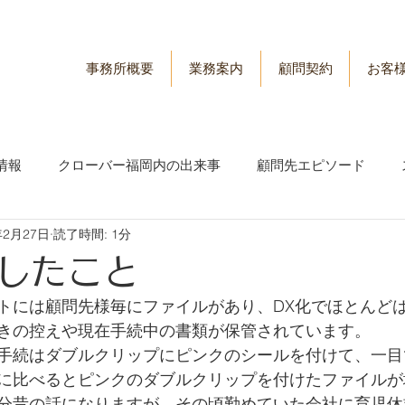
事務所概要
業務案内
顧問契約
お客
情報
クローバー福岡内の出来事
顧問先エピソード
年2月27日
読了時間: 1分
情報
労務管理情報
したこと
トには顧問先様毎にファイルがあり、DX化でほとんど
きの控えや現在手続中の書類が保管されています。
手続はダブルクリップにピンクのシールを付けて、一目
に比べるとピンクのダブルクリップを付けたファイルが
分昔の話になりますが、その頃勤めていた会社に育児休