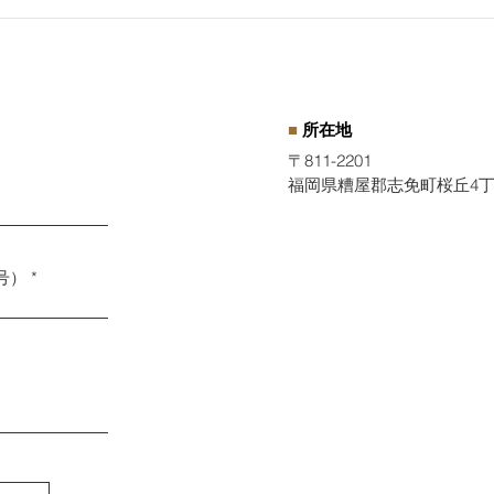
社会保険適用促進手当と保険
【閑
料調整制度とは？
旬を
■
所在地
〒811-2201
福岡県糟屋郡志免町桜丘4丁目
号）