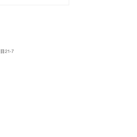
話休題】ふるさと納税で
楽しむ
21-7