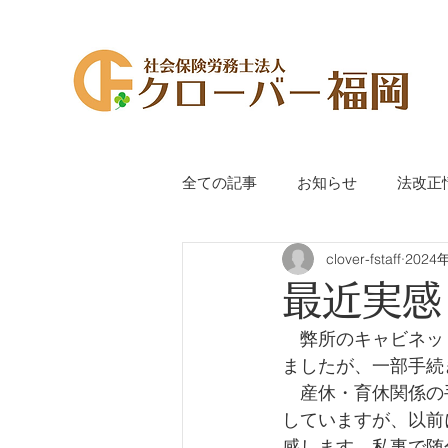
全ての記事
お知らせ
法改正
clover-fstaff
2024
代表萩尾のつぶやき
手続き
最近実感
　弊所のキャビネッ
ましたが、一部手続
　産休・育休関係の
していますが、以前
感します。私事で随