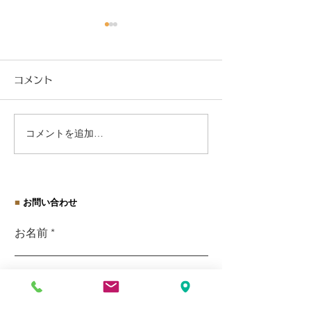
コメント
コメントを追加…
社会保険適用促進手当と
【閑話休題】ふ
保険料調整制度とは？
税で旬を楽しむ
■
お問い合わせ
お名前
ご連絡先（メールorお電話番号）