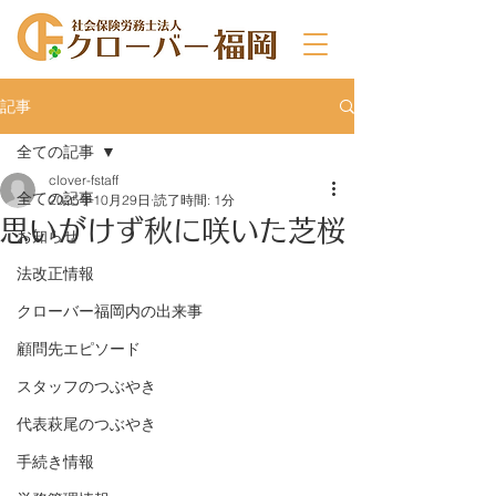
記事
全ての記事
clover-fstaff
全ての記事
2025年10月29日
読了時間: 1分
思いがけず秋に咲いた芝桜
お知らせ
法改正情報
クローバー福岡内の出来事
顧問先エピソード
スタッフのつぶやき
代表萩尾のつぶやき
手続き情報