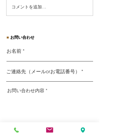
コメントを追加…
社会保険適用促進手当と
【閑話休題】ふ
保険料調整制度とは？
税で旬を楽しむ
■
お問い合わせ
お名前
ご連絡先（メールorお電話番号）
お問い合わせ内容
送信