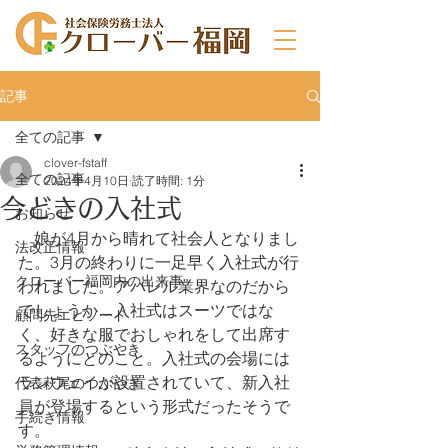
記事
全ての記事
clover-fstaff
全ての記事
2024年4月10日
読了時間: 1分
今どきの入社式
お知らせ
　娘が4月から晴れて社会人となりまし
法改正情報
た。3月の終わりに一足早く入社式が行
クローバー福岡内の出来事
われました。アパレル業界なのだから
でしょうか…入社式はスーツではな
顧問先エピソード
く、好きな服でおしゃれをして出席す
スタッフのつぶやき
るようにとのこと。入社式の会場には
ランウェイが設置されていて、新入社
代表萩尾のつぶやき
員が登場するという形式だったそうで
手続き情報
す。