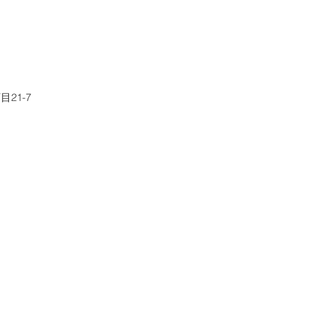
こと
21-7