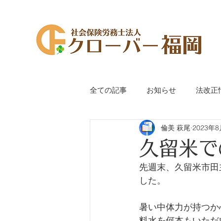
全ての記事
お知らせ
法改正
倫美 萩尾
2023年
代表萩尾のつぶやき
手続き
久留米で
先週末、久留米市田
した。
暑い中体力が持つか
料水を何本もいただ