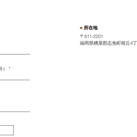
診断
思う
■
所在地
〒811-2201
福岡県糟屋郡志免町桜丘4丁目
号）