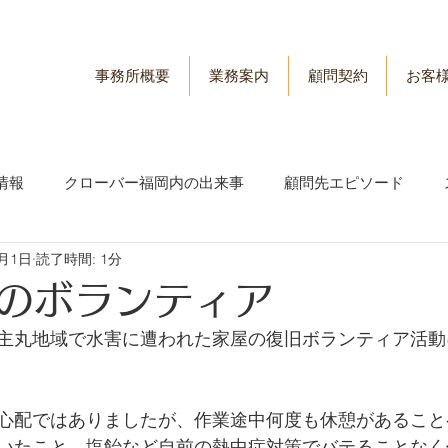
事務所概要
業務案内
顧問契約
お客
情報
クローバー福岡内の出来事
顧問先エピソード
8月1日
読了時間: 1分
情報
労務管理情報
のボランティア
主丸地域で水害に遭われた家屋の復旧ボランティア活動
心配ではありましたが、作業途中何度も休憩があること
いたこと、塩飴など自前の熱中症対策でバテることなく