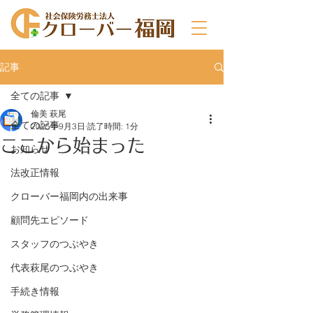
記事
全ての記事
倫美 萩尾
全ての記事
2025年9月3日
読了時間: 1分
ここから始まった
お知らせ
法改正情報
クローバー福岡内の出来事
顧問先エピソード
スタッフのつぶやき
代表萩尾のつぶやき
手続き情報