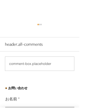
header.all-comments
comment-box.placeholder
受けてみませんか？経営
映画『ファース
労務診断
ス』に思うこと
■
お問い合わせ
お名前