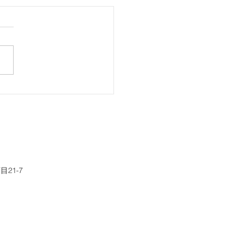
『ファーストボイス』に
こと
21-7