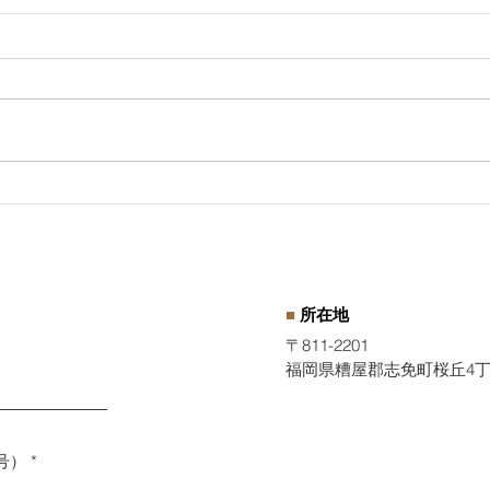
受けてみませんか？経営労務
映画
診断
思う
■
所在地
〒811-2201
福岡県糟屋郡志免町桜丘4丁目
号）