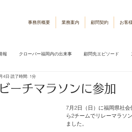
事務所概要
業務案内
顧問契約
お客
情報
クローバー福岡内の出来事
顧問先エピソード
7月4日
読了時間: 1分
情報
労務管理情報
ビーチマラソンに参加
7月2日（日）に福岡県社会
ら2チームでリレーマラソ
ました。