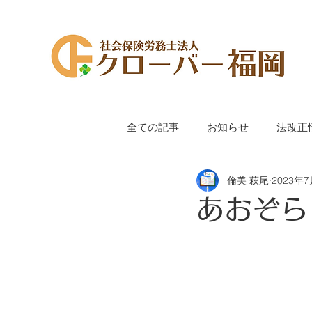
全ての記事
お知らせ
法改正
倫美 萩尾
2023年
代表萩尾のつぶやき
手続き
あおぞら